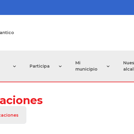
lantico
Mi
Nues
Participa
municipio
alca
aciones
caciones