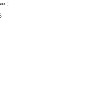
 Uso
(1)
S